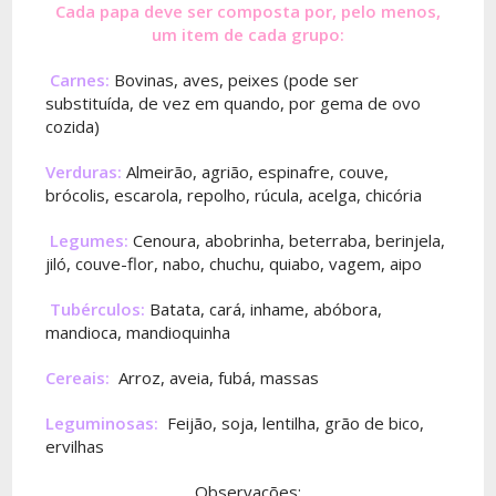
Cada papa deve ser composta por, pelo menos,
um item de cada grupo:
Carnes:
Bovinas, aves, peixes (pode ser
substituída, de vez em quando, por gema de ovo
cozida)
Verduras:
Almeirão, agrião, espinafre, couve,
brócolis, escarola, repolho, rúcula, acelga, chicória
Legumes:
Cenoura, abobrinha, beterraba, berinjela,
jiló, couve-flor, nabo, chuchu, quiabo, vagem, aipo
Tubérculos:
Batata, cará, inhame, abóbora,
mandioca, mandioquinha
Cereais:
Arroz, aveia, fubá, massas
Leguminosas:
Feijão, soja, lentilha, grão de bico,
ervilhas
Observações: