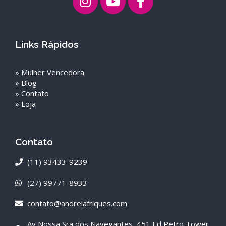
Links Rápidos
»
Mulher Vencedora
»
Blog
»
Contato
»
Loja
Contato
(11) 93433-9239
(27) 99771-8933
contato@andreiafriques.com
Av Nossa Sra dos Navegantes, 451 Ed Petro Tower,