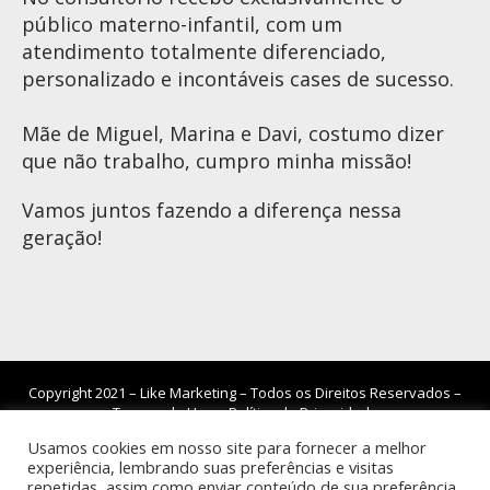
público materno-infantil, com um
atendimento totalmente diferenciado,
personalizado e incontáveis cases de sucesso.
Mãe de Miguel, Marina e Davi, costumo dizer
que não trabalho, cumpro minha missão!
Vamos juntos fazendo a diferença nessa
geração!
Copyright 2021 –
Like Marketing
– Todos os Direitos Reservados –
Termos de Uso e Política de Privacidade
Usamos cookies em nosso site para fornecer a melhor
experiência, lembrando suas preferências e visitas
repetidas, assim como enviar conteúdo de sua preferência.
Notice
: ob_end_flush(): failed to send buffer of zlib output